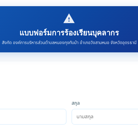
report_problem
แบบฟอร์มการร้องเรียนบุคลากร
สังกัด องค์การบริหารส่วนตำบลหนองกุงทับม้า อำเภอวังสามหมอ จังหวัดอุดรธานี
สกุล