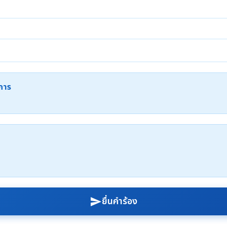
ะการ
ยื่นคำร้อง
send