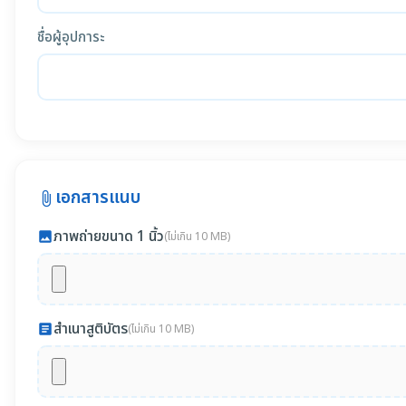
ชื่อผู้อุปการะ
เอกสารแนบ
attach_file
ภาพถ่ายขนาด 1 นิ้ว
photo
(ไม่เกิน 10 MB)
สำเนาสูติบัตร
article
(ไม่เกิน 10 MB)