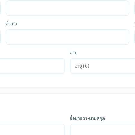
อำเภอ
อายุ
ชื่อมารดา-นามสกุล