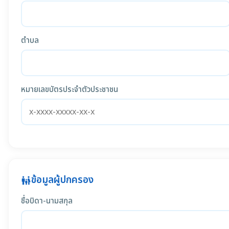
ตำบล
หมายเลขบัตรประจำตัวประชาชน
ข้อมูลผู้ปกครอง
family_restroom
ชื่อบิดา-นามสกุล