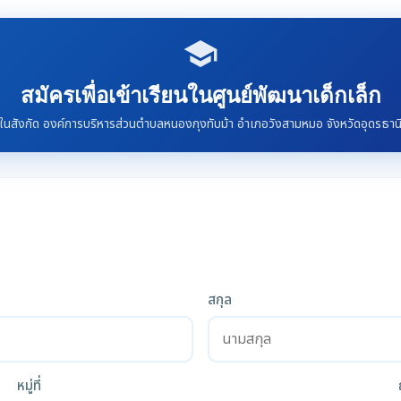
school
สมัครเพื่อเข้าเรียนในศูนย์พัฒนาเด็กเล็ก
ในสังกัด องค์การบริหารส่วนตำบลหนองกุงทับม้า อำเภอวังสามหมอ จังหวัดอุดรธาน
สกุล
หมู่ที่