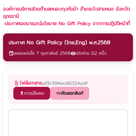
องค์การบริหารส่วนตำบลหนองกุงทับม้า
อำเภอวังสามหมอ จังหวัด
อุดรธานี
›
ประกาศเจตนารมณ์นโยบาย No Gift Policy จากการปฏิบัติหน้าที่
ประกาศ No Gift Policy (ไทย,Eng) พ.ศ.2568
เผยแพร่เมื่อ 7 กุมภาพันธ์ 2568
เปิดอ่าน 112 ครั้ง
event
visibility
ไฟล์เอกสาร
yIZEr3SMon102124.pdf
attach_file
ดาวน์โหลด
คัดลอกลิงก์
file_download
link