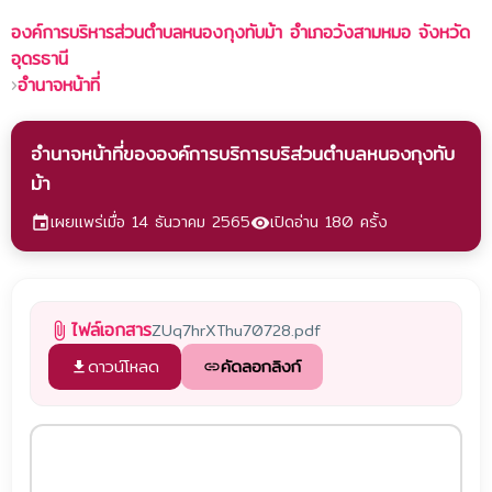
องค์การบริหารส่วนตำบลหนองกุงทับม้า
อำเภอวังสามหมอ จังหวัด
อุดรธานี
›
อำนาจหน้าที่
อำนาจหน้าที่ขององค์การบริการบริส่วนตำบลหนองกุงทับ
ม้า
เผยแพร่เมื่อ 14 ธันวาคม 2565
เปิดอ่าน 180 ครั้ง
event
visibility
ไฟล์เอกสาร
ZUq7hrXThu70728.pdf
attach_file
ดาวน์โหลด
คัดลอกลิงก์
file_download
link