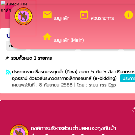
ยินด
arrow_back_ios
กลับเมนูหลัก
mail
today
info
เมนูหลัก
ส่วนราชการ
ประกาศจัดซื้อจัดจ้างระบบ egp
ประกาศระบบเดิม
home
เมนูหลัก (Main)
ทั้งหมด
แผนการจัดซื้อจัดจ้าง
ประกาศราคากลาง
ประ
📌 รวมทั้งหมด 1 รายการ
ประกวดราคาซื้อรถบรรทุกน้ำ (ดีเซล) ขนาด ๖ ตัน ๖ ล้อ ปริมาตรกระ
rss_feed
อุดรธานี ด้วยวิธีประกวดราคาอิเล็กทรอนิกส์ (e-bidding)
ประกา
เผยแพร่วันที่ : 8 กันยายน 2568 | โดย : ระบบ rss Egp
ท
องค์การบริหารส่วนตำบลหนองกุงทับม้า