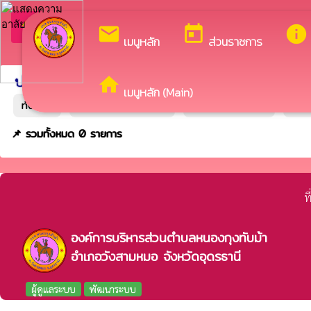
ยิน
arrow_back_ios
กลับเมนูหลัก
mail
today
info
เมนูหลัก
ส่วนราชการ
ประกาศจัดซื้อจัดจ้างระบบ egp
ประกาศระบบเดิม
home
เมนูหลัก (Main)
ทั้งหมด
แผนการจัดซื้อจัดจ้าง
ประกาศราคากลาง
ประ
📌 รวมทั้งหมด 0 รายการ
ท
องค์การบริหารส่วนตำบลหนองกุงทับม้า
อำเภอวังสามหมอ จังหวัดอุดรธานี
ผู้ดูแลระบบ
พัฒนาระบบ